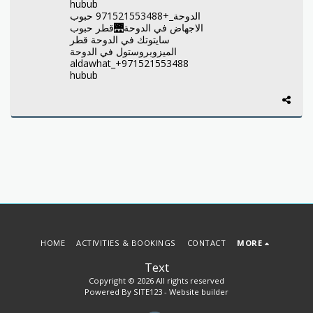
hubub
الدوحة_+971521553488 حبوب
الاجهاض في الدوحة🌉قطر حبوب
سايتوتك في الدوحة قطر
الميزوبروستول في الدوحة
aldawhat_+971521553488
hubub
HOME
ACTIVITIES & BOOKINGS
CONTACT
MORE
Text
Copyright © 2026 All rights reserved
Powered By
SITE123
-
Website builder