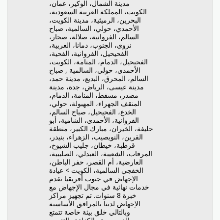
مدينة الشمال، الوكير، عمان،
الكويت، المملكة العربية السعودية،
البحرين، الرميثية، مدينة الكويت،
الأحمدي، حولي، السالمية، صباح
السالم، الفروانية، صلالة، صحار،
نزوى، الجنوب، دمانا، الغربية،
الفحيحيل، الفروانية، الفحية،
الفحيحيل، الدمام، المنامة، الكويت،
الأحمدي، حولي، السالمية , صباح
السالم، المحرق، البديع، مدينة حمد،
مدينة عيسى، الرياض، جدة، مدينة
مصدر، مسقط، المنامة، الدمام،
المنقف الجهراء، المهبولة، حولي،
الخدع، الفحيحيل، صباح السالم،
الفروانية، الأحمدي، الشامية، أبو
حليفة، الخيران، مبارك الكبير، منطقة
القرين، النويصيب، الزهراء، بنيدر،
قرطبة، خيطان، جليب الشيوخ،
المرقاب، الشعيبة، العبدلي، الصليبية،
العارضية، أم القصر، حفر الباطن،
الخفجي السالمية، الكويت > عيادة
الإجهاض في جنوب أفريقيا تقدم
خدمات نهائية في مجال الإجهاض مع
خبرة 8 سنوات. تم تجهيز مراكز
الإجهاض لدينا بالمرافق الأساسية
وبالتالي خلق بيئة خاصة تتمتع