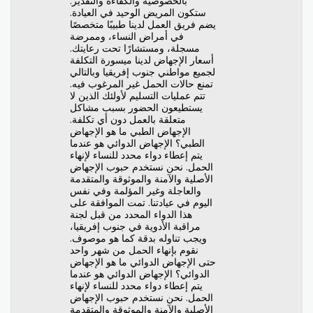
بالخصوصية والكفاءة والتقدير.
ستكون المريض الوحيد في العيادة.
يضم فريق العمل لدينا طبيبًا متخصصًا
في أمراض النساء، وممرضة
مسجلة، ومستشارًا تحت رعايتك.
أسعار الإجهاض لدينا ميسورة التكلفة
لجميع مواطني جنوب إفريقيا وبالتالي
تمنع حالات الحمل غير المرغوب فيه.
تتم عمليات التسليم لأولئك الذين لا
يستطيعون الحضور بسبب مشاكل
متعلقة بالعمل دون أي تكلفة.
الإجهاض الطبي ما هو الإجهاض
الطبي؟ الإجهاض الدوائي هو عندما
يتم إعطاء دواء محدد للنساء لإنهاء
الحمل. نحن نستخدم حبوب الإجهاض
الأصلية والآمنة والموثوقة والمتقدمة
والعاجلة وغير المؤلمة وفي نفس
اليوم في عيادتنا. تمت الموافقة على
هذا الدواء المحدد من قبل لجنة
مراقبة الأدوية في جنوب إفريقيا،
ويجب تناوله بدقة كما هو موصوف.
نقوم بإنهاء الحمل من شهر واحد
حتى الإجهاض الدوائي ما هو الإجهاض
الدوائي؟ الإجهاض الدوائي هو عندما
يتم إعطاء دواء محدد للنساء لإنهاء
الحمل. نحن نستخدم حبوب الإجهاض
الأصلية والآمنة والموثوقة والمتقدمة