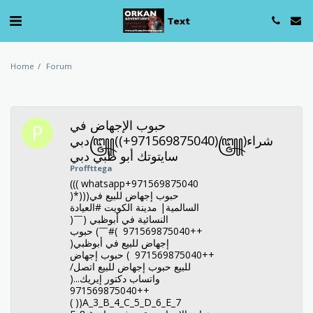
Text
Home
Forum
حبوب الإجهاض في
دبي꧅((+971569875040)꧅)شراء
سايتوتك أبو ظبي دبي
Proffttega
((( whatsapp+971569875040
)*)))حبوب إجهاض للبيع في
السالمية| مدينة الكويت #العيادة
النسائية في أبوظبي (￣(
++971569875040 )#￣) حبوب
إجهاض للبيع في أبوظبي(
++971569875040 ) حبوب إجهاض
للبيع حبوب إجهاض للبيع اتصل/
واتساب دكتور إيريك...(
++971569875040
)))A_3_B_4_C_5_D_6_E_7