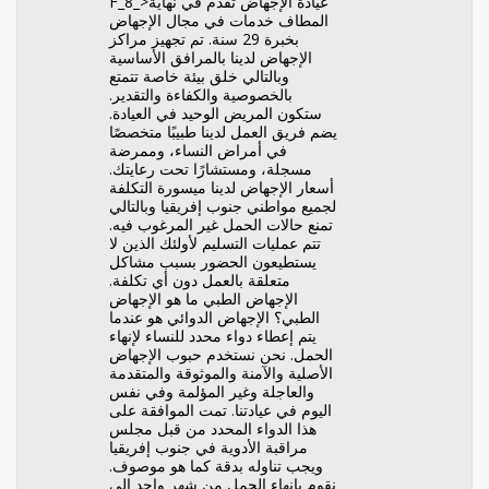
F_8_>عيادة الإجهاض تقدم في نهاية
المطاف خدمات في مجال الإجهاض
بخبرة 29 سنة. تم تجهيز مراكز
الإجهاض لدينا بالمرافق الأساسية
وبالتالي خلق بيئة خاصة تتمتع
بالخصوصية والكفاءة والتقدير.
ستكون المريض الوحيد في العيادة.
يضم فريق العمل لدينا طبيبًا متخصصًا
في أمراض النساء، وممرضة
مسجلة، ومستشارًا تحت رعايتك.
أسعار الإجهاض لدينا ميسورة التكلفة
لجميع مواطني جنوب إفريقيا وبالتالي
تمنع حالات الحمل غير المرغوب فيه.
تتم عمليات التسليم لأولئك الذين لا
يستطيعون الحضور بسبب مشاكل
متعلقة بالعمل دون أي تكلفة.
الإجهاض الطبي ما هو الإجهاض
الطبي؟ الإجهاض الدوائي هو عندما
يتم إعطاء دواء محدد للنساء لإنهاء
الحمل. نحن نستخدم حبوب الإجهاض
الأصلية والآمنة والموثوقة والمتقدمة
والعاجلة وغير المؤلمة وفي نفس
اليوم في عيادتنا. تمت الموافقة على
هذا الدواء المحدد من قبل مجلس
مراقبة الأدوية في جنوب إفريقيا
ويجب تناوله بدقة كما هو موصوف.
نقوم بإنهاء الحمل من شهر واحد إلى