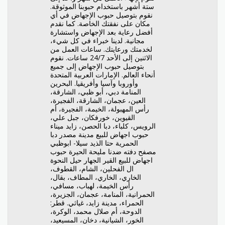
ستة أشهر باستخدام حبوبنا الموثوقة.
نقوم بتوصيل حبوب الإجهاض في أي
مكان على نفقتك الخاصة. كما نقدم
أفضل رعاية بعد الإجهاض واستشارة
مجانية. لدينا خبراء في كل شيء،
لخدمتك ورعايتك. ساعات العمل من
الاثنين إلى الأحد 24/7 ساعات. نقوم
بتوصيل حبوب الإجهاض إلى جميع
أنحاء العالم. الإمارات العربية المتحدة
وأوروبا وآسيا وأفريقيا. البحرين
المنامة دبي، أبو ظبي، الشارقة،
العين، عجمان، الشارقة، الفجيرة،
رأس المهبولة، الخيمة، الفجيرة، أم
القيوين، خورفكان، جبل علي،
الرويس، كلباء، دبا الحصن، زايد ميناء
حبوب اجهاض للبيع مدينة مصدر دبا
الحمرية حتا الذيد سيلا- ابوظبي
مصفح دفته ضدنا مليحة الحيرة حبوب
اجهاض للبيع القير الجهار حيل النحوة
ال الفحلين، الشام، القطوف،
الخاري، الخاري، المطاف، بقال،
رأس الخيمة، لهباب، مسافي،
الحمرانية، المنامة، عجمان، الجزيرة،
الحمراء، مدينة زايد، غياثي. قطر:
الدوحة، أم صلال محمد، الوكرة،
الخور، الشيانية، دخان، المسيعيد،