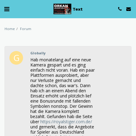
Text
Home
Forum
Globally
Hab monatelang auf eine neue
Kamera gespart und es ging
einfach nicht voran. Hab ein paar
Plattformen ausprobiert, aber
nur Verluste gemacht und
dachte schon, das war's. Dann
hab ich an einem Abend den
Einsatz erhöht und plötzlich lief
eine Bonusrunde mit fallenden
Symbolen nonstop. Der Gewinn
hat die Kamera komplett
bezahlt. Gefunden hab die Seite
über
https://royalstiger.com.de/
und gemerkt, dass die Angebote
für Spieler aus Deutschland